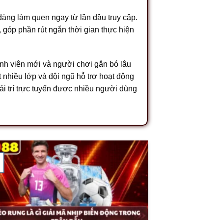
àng làm quen ngay từ lần đầu truy cập.
ý, góp phần rút ngắn thời gian thực hiện
ành viên mới và người chơi gắn bó lâu
t nhiều lớp và đội ngũ hỗ trợ hoạt động
ải trí trực tuyến được nhiều người dùng