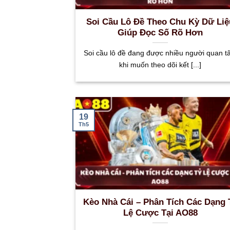
Soi Cầu Lô Đề Theo Chu Kỳ Dữ Liệ
Giúp Đọc Số Rõ Hơn
Soi cầu lô đề đang được nhiều người quan t
khi muốn theo dõi kết [...]
19
Th5
Kèo Nhà Cái – Phân Tích Các Dạng 
Lệ Cược Tại AO88