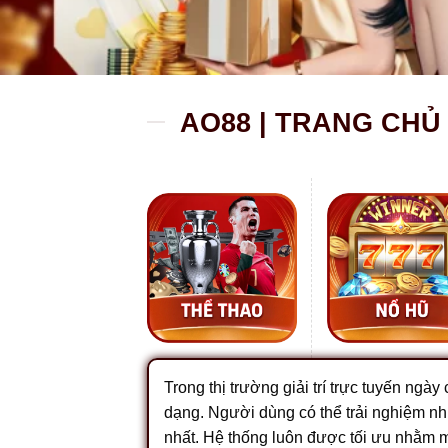
AO88 | TRANG CHỦ
Trong thị trường giải trí trực tuyến ngày
dạng. Người dùng có thể trải nghiệm nhi
nhất. Hệ thống luôn được tối ưu nhằm ma