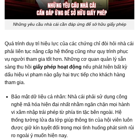
Những yêu cầu nhà cái cần đáp ứng để sở hữu giấy phép
Quá trình duy trì hiệu lực của các chứng chỉ đòi hỏi nhà cái
phải liên tục nâng cấp hệ thống cũng như quy trình phục
vụ người tham gia tốt hơn. Những cơ quan quản lý sẵn
sàng thu hồi
giấy phép hoạt động
nếu phát hiện bất kỳ
dấu hiệu vi phạm nào gây hại trực tiếp cho khách hàng
tham gia.
Bảo mật dữ liệu cá nhân: Nhà cái phải sử dụng công
nghệ mã hóa hiện đại nhất nhằm ngăn chặn mọi hành
vi xâm nhập trái phép từ phía tin tặc bên ngoài. Hệ
thống tường lửa đa lớp giúp thông tin của hội viên luôn
được giữ kín tuyệt đối trong mọi tình huống phát sinh rủi
ro ngoài ý muốn hiện nay.