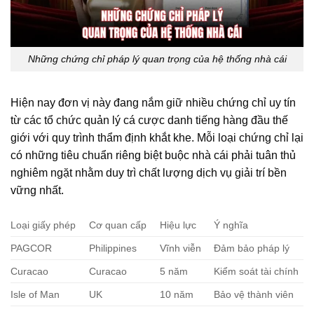
Những chứng chỉ pháp lý quan trọng của hệ thống nhà cái
Hiện nay đơn vị này đang nắm giữ nhiều chứng chỉ uy tín
từ các tổ chức quản lý cá cược danh tiếng hàng đầu thế
giới với quy trình thẩm định khắt khe. Mỗi loại chứng chỉ lại
có những tiêu chuẩn riêng biệt buộc nhà cái phải tuân thủ
nghiêm ngặt nhằm duy trì chất lượng dịch vụ giải trí bền
vững nhất.
Loại giấy phép
Cơ quan cấp
Hiệu lực
Ý nghĩa
PAGCOR
Philippines
Vĩnh viễn
Đảm bảo pháp lý
Curacao
Curacao
5 năm
Kiểm soát tài chính
Isle of Man
UK
10 năm
Bảo vệ thành viên