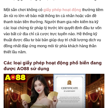
Một sân chơi không có
giấy phép hoạt động
thường tiềm
ẩn rủi ro lớn về bảo mật thông tin cá nhân hoặc vấn đề
thanh toán tiền thưởng. Người tham gia nên kiểm tra kỹ
các loại chứng từ pháp lý trước khi quyết định đầu tư vốn
vào bất cứ địa chỉ cá cược trực tuyến nào. Hệ thống kỹ
thuật được đầu tư bài bản giúp duy trì chất lượng dịch vụ
đồng nhất đáp ứng mong mỏi từ phía khách hàng thân
thiết lâu năm.
Các loại giấy phép hoạt động phổ biến đang
được AO88 sử dụng