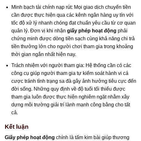
Minh bạch tài chính nạp rút: Mọi giao dịch chuyển tiền
cần được thực hiện qua các kênh ngân hàng uy tín với
tốc độ xử lý nhanh chóng đạt chuẩn yêu cầu từ cơ quan
quản lý. Đơn vị khi nhận
giấy phép hoạt động
phải
chứng minh được dòng tiền sạch cùng khả năng chi trả
tiền thưởng lớn cho người chơi tham gia trong khoảng
thời gian ngắn nhất hiện nay.
Trách nhiệm với người tham gia: Hệ thống cần có các
công cụ giúp người tham gia tự kiểm soát hành vi cá
cược tránh tình trạng sa đà gây ảnh hưởng tiêu cực đến
đời sống. Những quy định về độ tuổi tối thiểu được
tham gia luôn được thực hiện nghiêm ngặt nhằm xây
dựng môi trường giải trí lành mạnh công bằng cho tất
cả.
Kết luận
Giấy phép hoạt động
chính là tấm kim bài giúp thương