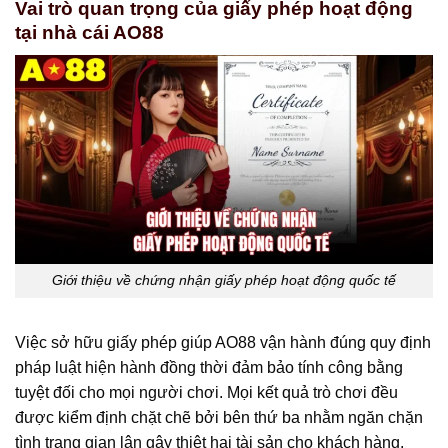
Vai trò quan trọng của giấy phép hoạt động
tại nhà cái AO88
Giới thiệu về chứng nhận giấy phép hoạt động quốc tế
Việc sở hữu giấy phép giúp AO88 vận hành đúng quy định
pháp luật hiện hành đồng thời đảm bảo tính công bằng
tuyệt đối cho mọi người chơi. Mọi kết quả trò chơi đều
được kiểm định chặt chẽ bởi bên thứ ba nhằm ngăn chặn
tình trạng gian lận gây thiệt hại tài sản cho khách hàng.