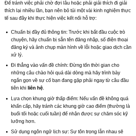
Để tránh việc phải chờ đợi lâu hoặc phải giải thích đi giải
thích lại nhiều lần, bạn nên bỏ túi một vài kinh nghiệm thực
tế sau đây khi thực hiện việc kết nối hỗ trợ:
Chuẩn bị đầy đủ thông tin: Trước khi bắt đầu cuộc trò
chuyện, hãy chuẩn bị sẵn tên đăng nhập, số điện thoại
đăng ký và ảnh chụp màn hình về lỗi hoặc giao dịch cần
xử lý.
Đi thẳng vào vấn đề chính: Đừng tốn thời gian cho
những câu chào hỏi quá dài dòng mà hãy trình bày
ngắn gọn về sự cố bạn đang gặp phải ngay từ câu đầu
tiên khi
liên hệ
.
Lựa chọn khung giờ thấp điểm: Nếu vấn đề không quá
khẩn cấp, hãy tránh các khung giờ cao điểm (thường là
buổi tối hoặc cuối tuần) để nhận được sự chăm sóc kỹ
lưỡng hơn.
Sử dụng ngôn ngữ lịch sự: Sự tôn trọng lẫn nhau sẽ