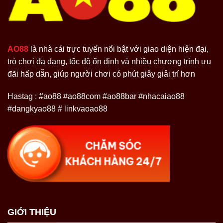
AO88
là nhà cái trực tuyến nổi bật với giao diện hiện đại,
trò chơi đa dạng, tốc độ ổn định và nhiều chương trình ưu
đãi hấp dẫn, giúp người chơi có phút giây giải trí hơn
Hastag : #ao88 #ao88com #ao88bar #nhacaiao88
#dangkyao88 # linkvaoao88
GIỚI THIỆU