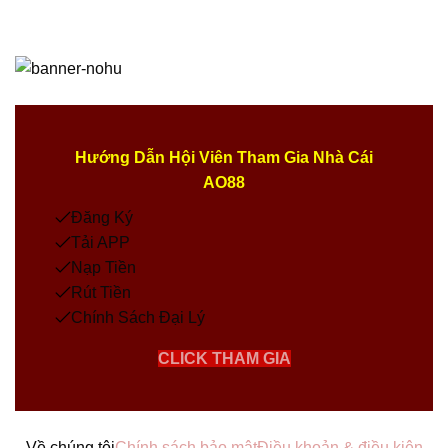
Hướng Dẫn Hội Viên Tham Gia Nhà Cái
AO88
Đăng Ký
Tải APP
Nạp Tiền
Rút Tiền
Chính Sách Đại Lý
CLICK THAM GIA
Về chúng tôi
Chính sách bảo mật
Điều khoản & điều kiện