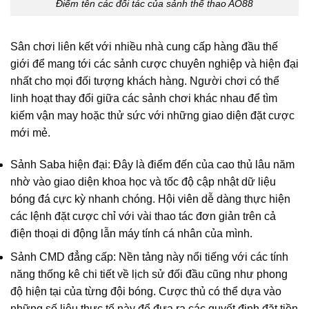
Điểm tên các đối tác của sảnh thể thao AO88
Sân chơi liên kết với nhiều nhà cung cấp hàng đầu thế
giới để mang tới các sảnh cược chuyên nghiệp và hiện đại
nhất cho mọi đối tượng khách hàng. Người chơi có thể
linh hoạt thay đổi giữa các sảnh chơi khác nhau để tìm
kiếm vận may hoặc thử sức với những giao diện đặt cược
mới mẻ.
Sảnh Saba hiện đại: Đây là điểm đến của cao thủ lâu năm
nhờ vào giao diện khoa học và tốc độ cập nhật dữ liệu
bóng đá cực kỳ nhanh chóng. Hội viên dễ dàng thực hiện
các lệnh đặt cược chỉ với vài thao tác đơn giản trên cả
điện thoại di động lẫn máy tính cá nhân của mình.
Sảnh CMD đẳng cấp: Nền tảng này nổi tiếng với các tính
năng thống kê chi tiết về lịch sử đối đầu cũng như phong
độ hiện tại của từng đội bóng. Cược thủ có thể dựa vào
những số liệu thực tế này để đưa ra các quyết định đặt tiền