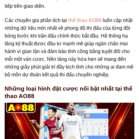
tiếp trên giao diện.
Các chuyên gia phân tích tại
thể thao AO88
luôn cập nhật
những dữ liệu mới nhất về phong độ thi đấu của từng đội
bóng trước khi trận đấu chính thức bắt đầu. Hệ thống hạ
tầng kỹ thuật được đầu tư mạnh mẽ giúp ngăn chặn mọi
hành vi gian lận và đảm bảo tính công bằng tuyệt đối cho
mỗi một ván cược. Nền tảng này hứa hẹn sẽ mang đến
những giây phút giải trí đầy kịch tính cho những ai đam mê
bộ môn dự đoán kết quả thi đấu chuyên nghiệp.
Những loại hình đặt cược nổi bật nhất tại thể
thao AO88