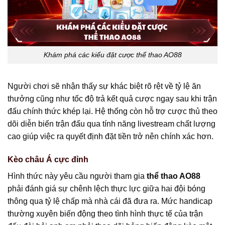
Khám phá các kiểu đặt cược thể thao AO88
Người chơi sẽ nhận thấy sự khác biệt rõ rệt về tỷ lệ ăn
thưởng cũng như tốc độ trả kết quả cược ngay sau khi trận
đấu chính thức khép lại. Hệ thống còn hỗ trợ cược thủ theo
dõi diễn biến trận đấu qua tính năng livestream chất lượng
cao giúp việc ra quyết định đặt tiền trở nên chính xác hơn.
Kèo châu Á cực đỉnh
Hình thức này yêu cầu người tham gia
thể thao AO88
phải đánh giá sự chênh lệch thực lực giữa hai đội bóng
thông qua tỷ lệ chấp mà nhà cái đã đưa ra. Mức handicap
thường xuyên biến động theo tình hình thực tế của trận