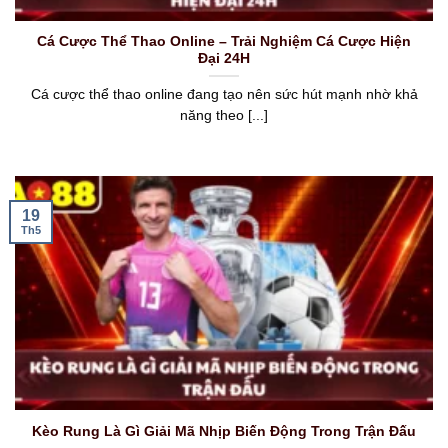
Cá Cược Thể Thao Online – Trải Nghiệm Cá Cược Hiện
Đại 24H
Cá cược thể thao online đang tạo nên sức hút mạnh nhờ khả
năng theo [...]
19
Th5
Kèo Rung Là Gì Giải Mã Nhịp Biến Động Trong Trận Đấu