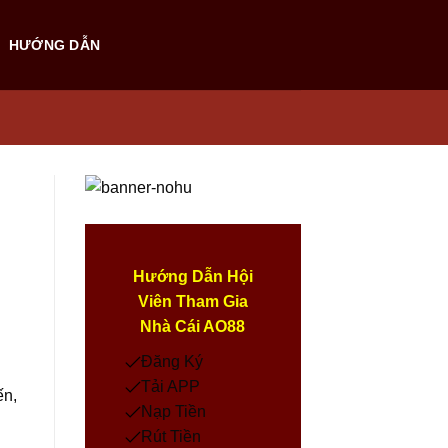
HƯỚNG DẪN
Hướng Dẫn Hội
Viên Tham Gia
Nhà Cái AO88
Đăng Ký
Tải APP
ến,
Nạp Tiền
Rút Tiền