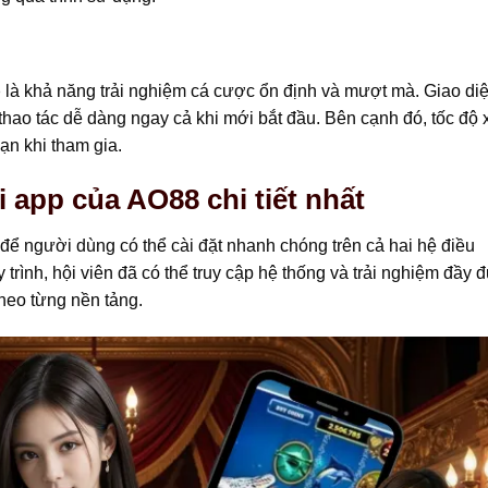
p
là khả năng trải nghiệm cá cược ổn định và mượt mà. Giao di
 thao tác dễ dàng ngay cả khi mới bắt đầu. Bên cạnh đó, tốc độ 
ạn khi tham gia.
app của AO88 chi tiết nhất
ể người dùng có thể cài đặt nhanh chóng trên cả hai hệ điều
trình, hội viên đã có thể truy cập hệ thống và trải nghiệm đầy đ
heo từng nền tảng.