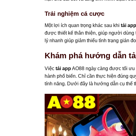
Trải nghiệm cá cược
Một lợi ích quan trọng khác sau khi
tải ap
được thiết kế thân thiện, giúp người dùng
lý nhanh giúp giảm thiểu tình trạng gián đo
Khám phá hướng dẫn tải 
Việc
tải app
AO88 ngày càng được tối ưu đ
hành phổ biến. Chỉ cần thực hiện đúng quy 
tính năng. Dưới đây là hướng dẫn cụ thể t