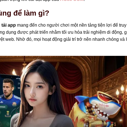
ùng để làm gì?
c
tải app
mang đến cho người chơi một nền tảng tiện lợi để truy
ng dụng được phát triển nhằm tối ưu hóa trải nghiệm di động, g
ệt web. Nhờ đó, mọi hoạt động giải trí trở nên nhanh chóng và 