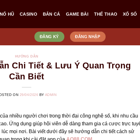
NỔ HŨ
CASINO
BẮN CÁ
GAME BÀI
THỂ THAO
XỔ SỐ
ĐĂNG KÝ
ĐĂNG NHẬP
HƯỚNG DẪN
ẫn Chi Tiết & Lưu Ý Quan Trọng
Cần Biết
OSTED ON
29/04/2026
BY
ADMIN
của nhiều người chơi trong thời đại công nghệ số, khi nhu cầu
 cao. Ứng dụng giúp hội viên dễ dàng tham gia cá cược trực tuy
i lúc mọi nơi. Bài viết dưới đây sẽ hướng dẫn chi tiết cách sử
uan trọng khi cài đặt app của
AO88 COM
.