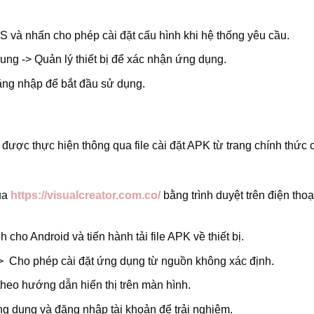
 và nhấn cho phép cài đặt cấu hình khi hệ thống yêu cầu.
ung -> Quản lý thiết bị để xác nhận ứng dụng.
ăng nhập để bắt đầu sử dụng.
được thực hiện thông qua file cài đặt APK từ trang chính thức 
ủa
https://visualcreator.com.co/
bằng trình duyệt trên điện thoạ
ho Android và tiến hành tải file APK về thiết bị.
> Cho phép cài đặt ứng dụng từ nguồn không xác định.
theo hướng dẫn hiển thị trên màn hình.
ng dụng và đăng nhập tài khoản để trải nghiệm.