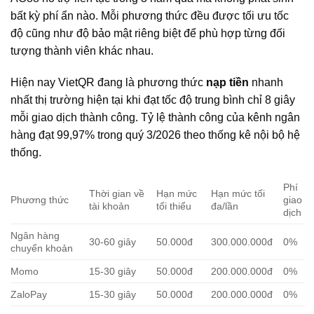
bất kỳ phí ẩn nào. Mỗi phương thức đều được tối ưu tốc
độ cũng như độ bảo mật riêng biệt để phù hợp từng đối
tượng thành viên khác nhau.
Hiện nay VietQR đang là phương thức
nạp tiền
nhanh
nhất thị trường hiện tại khi đạt tốc độ trung bình chỉ 8 giây
mỗi giao dịch thành công. Tỷ lệ thành công của kênh ngân
hàng đạt 99,97% trong quý 3/2026 theo thống kê nội bộ hệ
thống.
Phí
Thời gian về
Hạn mức
Hạn mức tối
Phương thức
giao
tài khoản
tối thiểu
đa/lần
dịch
Ngân hàng
30-60 giây
50.000đ
300.000.000đ
0%
chuyển khoản
Momo
15-30 giây
50.000đ
200.000.000đ
0%
ZaloPay
15-30 giây
50.000đ
200.000.000đ
0%