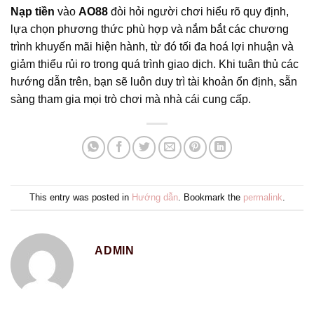
Nạp tiền
vào
AO88
đòi hỏi người chơi hiểu rõ quy định,
lựa chọn phương thức phù hợp và nắm bắt các chương
trình khuyến mãi hiện hành, từ đó tối đa hoá lợi nhuận và
giảm thiểu rủi ro trong quá trình giao dịch. Khi tuân thủ các
hướng dẫn trên, bạn sẽ luôn duy trì tài khoản ổn định, sẵn
sàng tham gia mọi trò chơi mà nhà cái cung cấp.
This entry was posted in
Hướng dẫn
. Bookmark the
permalink
.
ADMIN