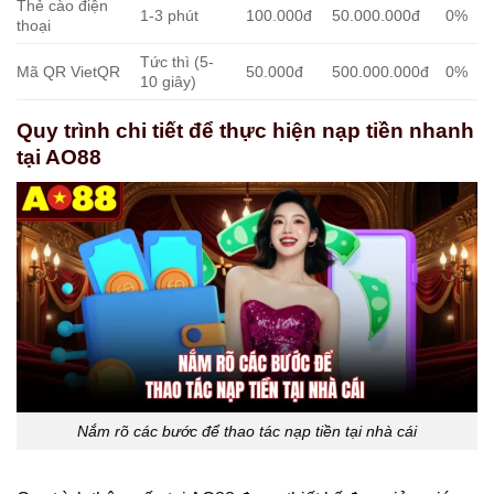
Thẻ cào điện
1-3 phút
100.000đ
50.000.000đ
0%
thoại
Tức thì (5-
Mã QR VietQR
50.000đ
500.000.000đ
0%
10 giây)
Quy trình chi tiết để thực hiện nạp tiền nhanh
tại AO88
Nắm rõ các bước để thao tác nạp tiền tại nhà cái