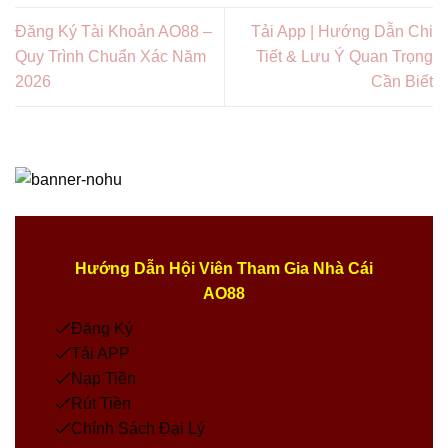
Đăng Ký Tài Khoản AO88 –
Tải App | Hướng Dẫn Chi
Quy Trình Chuẩn Xác Năm
Tiết & Lưu Ý Quan Trọng
2026
Cần Biết
Hướng Dẫn Hội Viên Tham Gia Nhà Cái
AO88
Đăng Ký
Tải APP
Nạp Tiền
Rút Tiền
Chính Sách Đại Lý