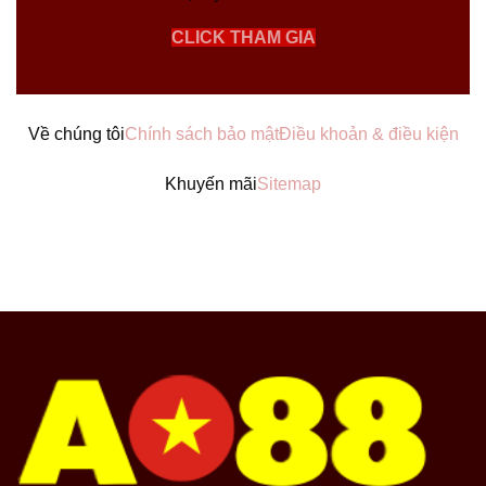
CLICK THAM GIA
Về chúng tôi
Chính sách bảo mật
Điều khoản & điều kiện
Khuyến mãi
Sitemap