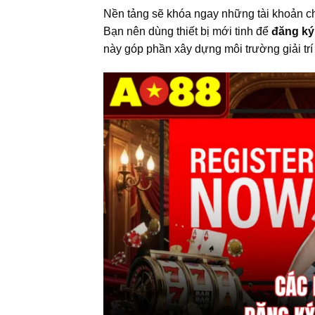
Nền tảng sẽ khóa ngay những tài khoản ch
Bạn nên dùng thiết bị mới tinh để
đăng ký
này góp phần xây dựng môi trường giải trí