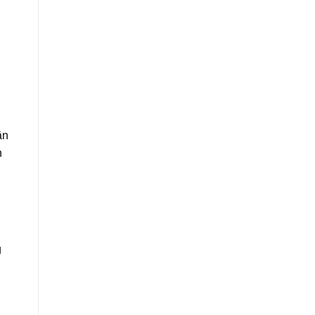
ần
h
g