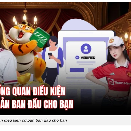
n điều kiện cơ bản ban đầu cho bạn