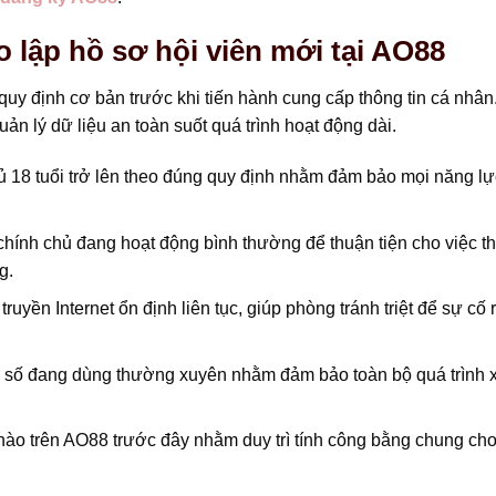
o lập hồ sơ hội viên mới tại AO88
uy định cơ bản trước khi tiến hành cung cấp thông tin cá nhân
n lý dữ liệu an toàn suốt quá trình hoạt động dài.
 18 tuổi trở lên theo đúng quy định nhằm đảm bảo mọi năng lự
chính chủ đang hoạt động bình thường để thuận tiện cho việc t
g.
ruyền Internet ổn định liên tục, giúp phòng tránh triệt để sự cố 
à số đang dùng thường xuyên nhằm đảm bảo toàn bộ quá trình 
 nào trên AO88 trước đây nhằm duy trì tính công bằng chung cho