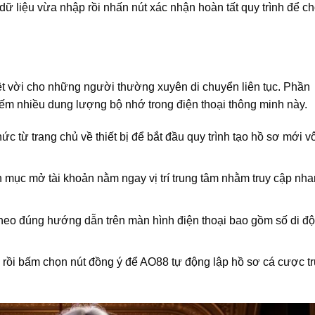
ộ dữ liệu vừa nhập rồi nhấn nút xác nhận hoàn tất quy trình để c
yệt vời cho những người thường xuyên di chuyển liên tục. Phần
ếm nhiều dung lượng bộ nhớ trong điện thoại thông minh này.
ức từ trang chủ về thiết bị để bắt đầu quy trình tạo hồ sơ mới v
 mục mở tài khoản nằm ngay vị trí trung tâm nhằm truy cập nh
theo đúng hướng dẫn trên màn hình điện thoại bao gồm số di đ
rồi bấm chọn nút đồng ý để AO88 tự động lập hồ sơ cá cược t