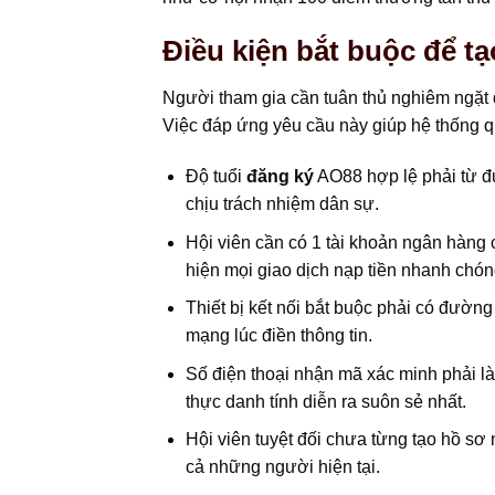
Điều kiện bắt buộc để tạ
Người tham gia cần tuân thủ nghiêm ngặt q
Việc đáp ứng yêu cầu này giúp hệ thống quả
Độ tuổi
đăng ký
AO88 hợp lệ phải từ đủ
chịu trách nhiệm dân sự.
Hội viên cần có 1 tài khoản ngân hàng 
hiện mọi giao dịch nạp tiền nhanh chón
Thiết bị kết nối bắt buộc phải có đường t
mạng lúc điền thông tin.
Số điện thoại nhận mã xác minh phải l
thực danh tính diễn ra suôn sẻ nhất.
Hội viên tuyệt đối chưa từng tạo hồ sơ
cả những người hiện tại.